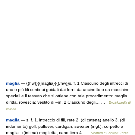
maglia
— {{hw}}{{maglia}}{{/hw}}s. f. 1 Ciascuno degli intrecci di
uno o più fili continui guidati dai ferri, da uncinetto o da macchine
speciali e il tessuto che si ottiene con tale procedimento: maglia
diritta, rovescia; vestito di –m. 2 Ciascuno degli… …
Enciclopedia di
italiano
maglia
— s. f. 1. intreccio di fili, rete 2. (di catena) anello 3. (di
indumento) golf, pullover, cardigan, sweater (ingl.), corpetto a
maglia □ (intima) maglietta, canottiera 4 …
Sinonimi e Contrari. Terza