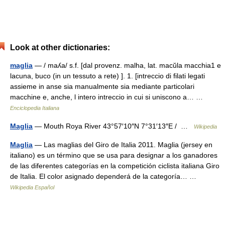
Look at other dictionaries:
maglia
— / maʎa/ s.f. [dal provenz. malha, lat. macŭla macchia1 e
lacuna, buco (in un tessuto a rete) ]. 1. [intreccio di filati legati
assieme in anse sia manualmente sia mediante particolari
macchine e, anche, l intero intreccio in cui si uniscono a… …
Enciclopedia Italiana
Maglia
— Mouth Roya River 43°57′10″N 7°31′13″E / …
Wikipedia
Maglia
— Las maglias del Giro de Italia 2011. Maglia (jersey en
italiano) es un término que se usa para designar a los ganadores
de las diferentes categorías en la competición ciclista italiana Giro
de Italia. El color asignado dependerá de la categoría… …
Wikipedia Español