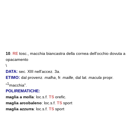
10
.
RE
tosc., macchia biancastra della cornea dell'occhio dovuta a
opacamento
\
DATA:
sec. XIII nell'accez. 3a.
ETIMO:
dal provenz.
malha
, fr.
maille
, dal lat.
macula
propr.
1
"
macchia".
POLIREMATICHE:
maglia a molla
: loc.s.f.
TS
orefic.
maglia arcobaleno
: loc.s.f.
TS
sport
maglia azzurra
: loc.s.f.
TS
sport