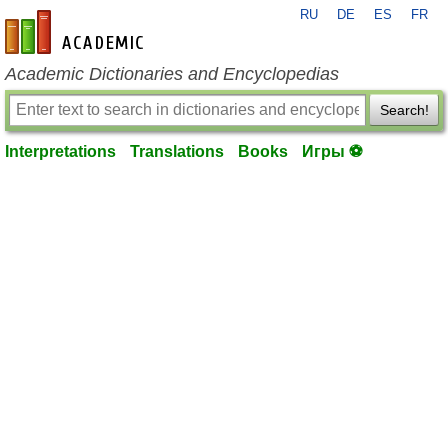
RU
DE
ES
FR
en-academic.com
Academic Dictionaries and Encyclopedias
Search!
Interpretations
Translations
Books
Игры ⚽