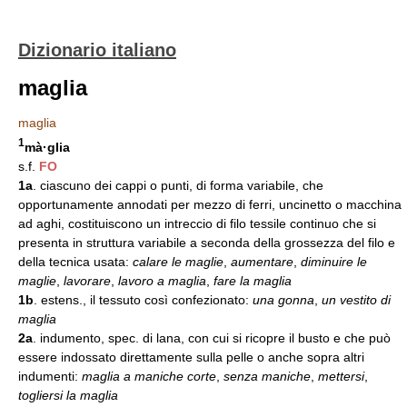
Dizionario italiano
maglia
maglia
1
mà·glia
s.f.
FO
1a
. ciascuno dei cappi o punti, di forma variabile, che
opportunamente annodati per mezzo di ferri, uncinetto o macchina
ad aghi, costituiscono un intreccio di filo tessile continuo che si
presenta in struttura variabile a seconda della grossezza del filo e
della tecnica usata:
calare le maglie
,
aumentare
,
diminuire le
maglie
,
lavorare
,
lavoro a maglia
,
fare la maglia
1b
. estens., il tessuto così confezionato:
una gonna
,
un vestito di
maglia
2a
. indumento, spec. di lana, con cui si ricopre il busto e che può
essere indossato direttamente sulla pelle o anche sopra altri
indumenti:
maglia a maniche corte
,
senza maniche
,
mettersi
,
togliersi la maglia