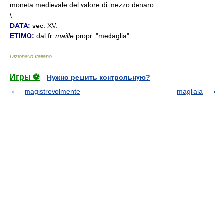
moneta medievale del valore di mezzo denaro
\
DATA:
sec. XV.
ETIMO:
dal fr.
maille
propr. "medaglia".
Dizionario Italiano
.
Игры ⚽
Нужно решить контрольную?
magistrevolmente
magliaia